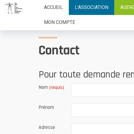
Aller
ACCUEIL
L’ASSOCIATION
AGEN
au
contenu
MON COMPTE
Contact
Pour toute demande remp
Nom
(requis)
Prénom
Adresse